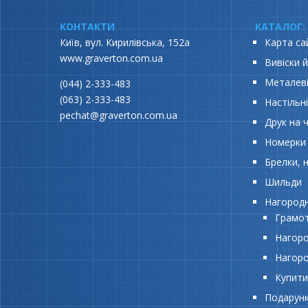
КОНТАКТИ
КАТАЛОГ:
Київ, вул. Кирилівська, 152а
Карта са
www.graverton.com.ua
Вивіски 
Металев
(044) 2-333-483
(063) 2-333-483
Настільн
pechat@graverton.com.ua
Друк на 
Номерки 
Брелки, 
Шильди
Нагородн
Грамот
Нагоро
Нагоро
Купити
Подарунк