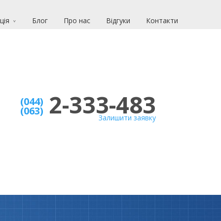
ція
Блог
Про нас
Вiдгуки
Контакти
2-333-483
(044)
(063)
Залишити заявку