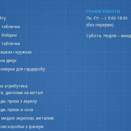
ГРАФІК РАБОТИ
йту
Пн.-Пт. – с 9:00-18:00
(без перерви)
й таблички
і бейджи
Субота, Неділя – вихі
і таблички
чашках і кружках
на двері
номерки для гардеробу
а атрибутика
и, дипломи на металі
ди, призи з акрилу
ди, призи зі скла
 медалі: акрилові, металеві
ові коробки з фанери