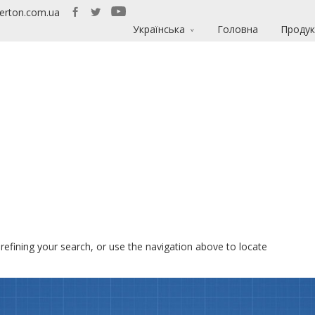
erton.com.ua
Українська
Головна
Продук
efining your search, or use the navigation above to locate