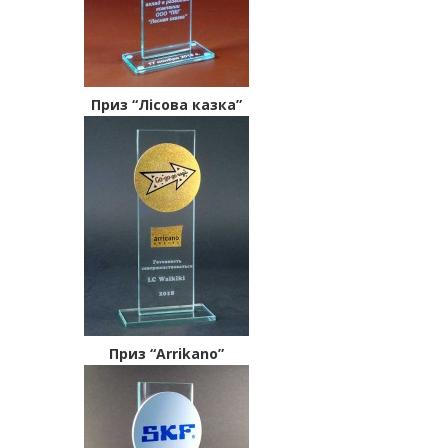
Приз “Лісова казка”
Приз “Arrikano”