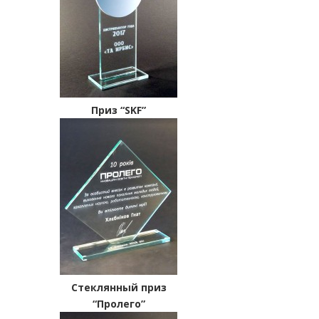
Приз “SKF”
Стеклянный приз
“Пролего”