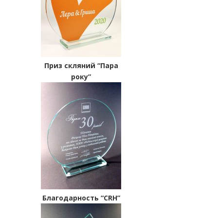
Приз скляний “Пара
року”
Благодарность “CRH”