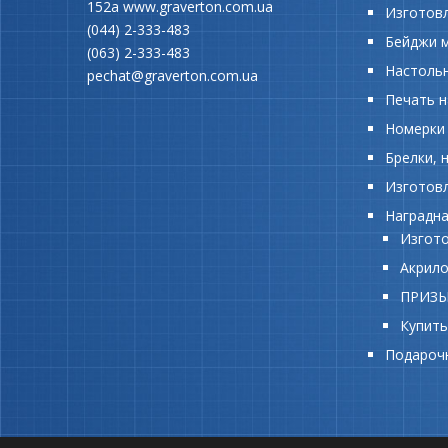
152а
www.graverton.com.ua
Изготовл
(044) 2-333-483
Бейджи 
(063) 2-333-483
Настоль
pechat@graverton.com.ua
Печать н
Номерки 
Брелки, 
Изготов
Наградна
Изгото
Акрило
ПРИЗЫ
Купить
Подароч